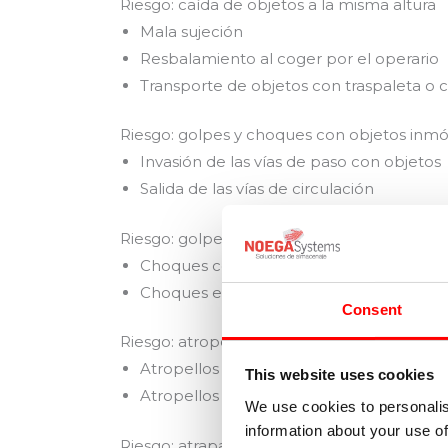
Riesgo: caída de objetos a la misma altura
Mala sujeción
Resbalamiento al coger por el operario
Transporte de objetos con traspaleta o c
Riesgo: golpes y choques con objetos inmó
Invasión de las vías de paso con objetos
Salida de las vías de circulación
Riesgo: golpes y choques con objetos móvi
Choques con traspaletas
Choques entre vehículos
Consent
Riesgo: atropellos golpes con vehículos
Atropellos por camiones
This website uses cookies
Atropellos por carretillas elevadoras
We use cookies to personalis
information about your use of
Riesgo: atrapamiento entre objetos