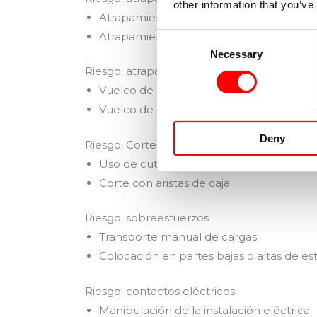
other information that you’ve
Atrapamiento de pies con traspaleta
Atrapamiento con elevador de la carretil
Consent
Necessary
Selection
Riesgo: atrapamiento por vuelco de máqui
Vuelco de carretilla elevadora con atra
Vuelco de carretilla elevadora con atra
Deny
Riesgo: Cortes con objetos o herramientas
Uso de cutter, navajas y otras herramien
Corte con aristas de caja
Riesgo: sobreesfuerzos
Transporte manual de cargas
Colocación en partes bajas o altas de es
Riesgo: contactos eléctricos
Manipulación de la instalación eléctrica