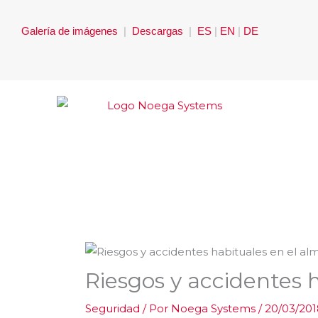
Ir
al
Galería de imágenes
|
Descargas
|
ES
|
EN
|
DE
contenido
Riesgos y accidentes 
Seguridad
/ Por
Noega Systems
/
20/03/201