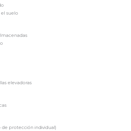
do
el suelo
 almacenadas
to
llas elevadoras
icas
 de protección individual)