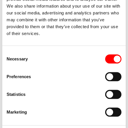
cualquier duda que tenga acerca de nuestros servicios.
We also share information about your use of our site with
Con mucho gusto atenderemos su solicitud. Sus datos
our social media, advertising and analytics partners who
serán almacenados por Noega Systems de acuerdo a
may combine it with other information that you’ve
nuestra política de privacidad. Se enviará a la dirección de
provided to them or that they’ve collected from your use
email indicada noticias e informaciones relevantes de
of their services.
productos y servicios que pueden ser de su interés.
Consent
Los campos marcados con * son obligatorios.
Necessary
Selection
[contact-form-7 id=»4422″ title=»Formulario contacto»]
Preferences
Statistics
¿Desea recibir una visita
Marketing
de asesoramiento?