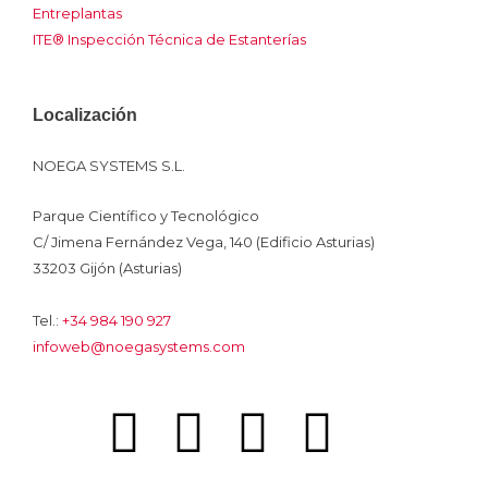
Entreplantas
ITE® Inspección Técnica de Estanterías
Localización
NOEGA SYSTEMS S.L.
Parque Científico y Tecnológico
C/ Jimena Fernández Vega, 140 (Edificio Asturias)
33203 Gijón (Asturias)
Tel.:
+34 984 190 927
infoweb@noegasystems.com
I
F
L
Y
I
c
a
i
o
n