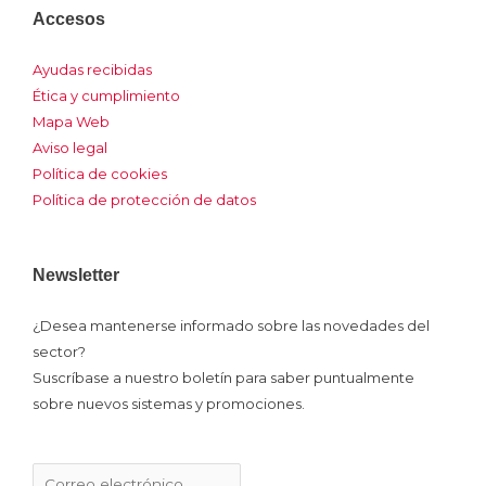
Accesos
o
c
n
u
s
Ayudas recibidas
n
e
k
t
t
Ética y cumplimiento
Mapa Web
-
b
e
u
a
Aviso legal
Política de cookies
x
o
d
b
g
Política de protección de datos
o
i
e
r
Newsletter
k
n
a
¿Desea mantenerse informado sobre las novedades del
sector?
m
Suscríbase a nuestro boletín para saber puntualmente
sobre nuevos sistemas y promociones.