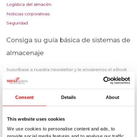
Logística del almacén
Noticias corporativas
Seguridad
Consiga su guía básica de sistemas de
almacenaje
Suscríbase a nuestra newsletter y le enviaremos el eBook
«Almacenaje: Estanterías Industriales. Colección Guías
Básicas de Almacenamiento Industrial» totalmente gratis.
Consent
Details
About
Consigue tu Ebook
Contacto
This website uses cookies
We use cookies to personalise content and ads, to
Rellene este pequeño formulario para plantearnos
provide social media features and to analyse our traffic.