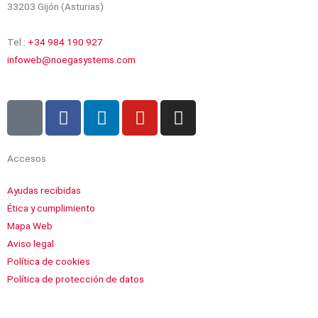
33203 Gijón (Asturias)
Tel.:
+34 984 190 927
infoweb@noegasystems.com
I
F
L
Y
I
c
a
i
o
n
o
c
n
u
s
n
e
k
t
t
Accesos
-
b
e
u
a
Ayudas recibidas
x
o
d
b
g
Ética y cumplimiento
o
i
e
r
Mapa Web
k
n
a
Aviso legal
m
Política de cookies
Política de protección de datos