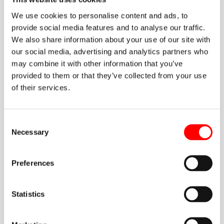
We use cookies to personalise content and ads, to
La capacidad de adaptación a mercancías de todo tamaño hace
provide social media features and to analyse our traffic.
que este sistema sea adecuado para cualquier tipo de negocio.
We also share information about your use of our site with
our social media, advertising and analytics partners who
may combine it with other information that you’ve
provided to them or that they’ve collected from your use
Comercio electrónico:
Los almacenes automáticos
of their services.
se utilizan para el almacenamiento y distribución de
productos en línea.
Consent
Necessary
Selection
Agricultura:
Los almacenes automáticos se utilizan
Preferences
para almacenar y gestionar productos agrícolas.
Statistics