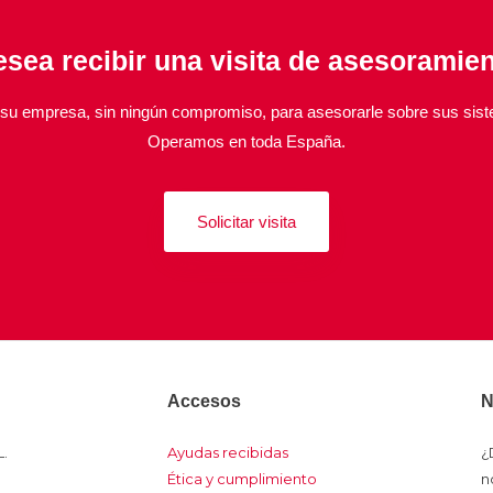
sea recibir una visita de asesoramie
u empresa, sin ningún compromiso, para asesorarle sobre sus sis
Operamos en toda España.
Solicitar visita
Accesos
N
.
Ayudas recibidas
¿
Ética y cumplimiento
n