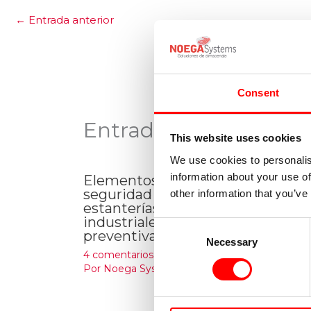
←
Entrada anterior
Consent
Entradas relacionada
This website uses cookies
We use cookies to personalis
information about your use of
Elementos de
seguridad de las
other information that you’ve
estanterías
Objetivo 
industriales: acciones
Consent
validaci
preventivas
Necessary
Selection
de estan
4 comentarios
/
Seguridad
/
Deja un co
Por
Noega Systems
Seguridad
/
Systems