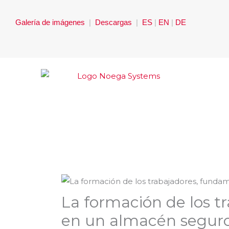
Ir
al
Galería de imágenes
|
Descargas
|
ES
|
EN
|
DE
contenido
La formación de los t
en un almacén segur