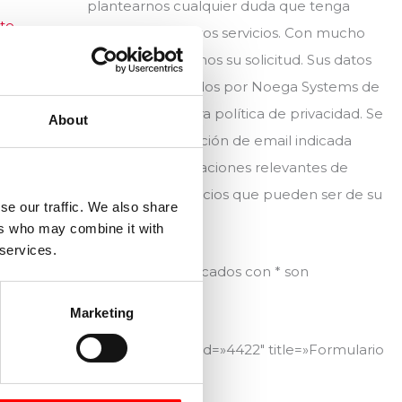
plantearnos cualquier duda que tenga
nte
→
acerca de nuestros servicios. Con mucho
gusto atenderemos su solicitud. Sus datos
serán almacenados por Noega Systems de
acuerdo a nuestra política de privacidad. Se
About
enviará a la dirección de email indicada
noticias e informaciones relevantes de
productos y servicios que pueden ser de su
se our traffic. We also share
interés.
ers who may combine it with
 services.
Los campos marcados con * son
obligatorios.
Marketing
[contact-form-7 id=»4422″ title=»Formulario
contacto»]