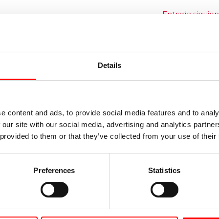
Entrada siguie
Details
s
e content and ads, to provide social media features and to analy
 our site with our social media, advertising and analytics partn
Esto puede estar
ocurriendo ahora
 provided to them or that they’ve collected from your use of their
mismo con sus
final:
estanterías
ón para su uso
Deja un comentario
/
Preferences
Statistics
terías
Seguridad
/ Por
Noega
mentario
/
Systems
 Por
Noega