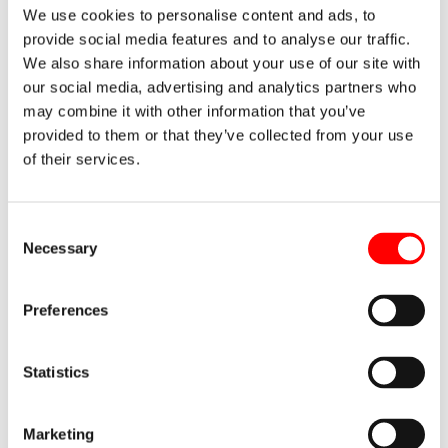
We use cookies to personalise content and ads, to
Se trata de un certificado que deberá ser expedido por el
provide social media features and to analyse our traffic.
proveedor o persona competente, donde se asegure que
We also share information about your use of our site with
existe la documentación requerida en la normativa
our social media, advertising and analytics partners who
específica para el uso seguro del equipo de almacenaje.
may combine it with other information that you’ve
provided to them or that they’ve collected from your use
Con este post hemos querido tocar temas tan importantes
of their services.
como la validación de los sistemas de almacenaje y
especificar qué equipos de manutención y accesorios para
adaptación de la carga existen para facilitar la elección del
Consent
más adecuado para nuestro almacén.
Necessary
Selection
Preferences
←
Entrada anterior
Entrada siguiente
→
Statistics
Entradas relacionadas
Marketing