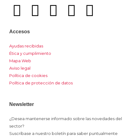
I
F
L
Y
I
c
a
i
o
n
Accesos
o
c
n
u
s
Ayudas recibidas
n
e
k
t
t
Ética y cumplimiento
Mapa Web
-
b
e
u
a
Aviso legal
Política de cookies
x
o
d
b
g
Política de protección de datos
o
i
e
r
Newsletter
k
n
a
¿Desea mantenerse informado sobre las novedades del
sector?
m
Suscríbase a nuestro boletín para saber puntualmente