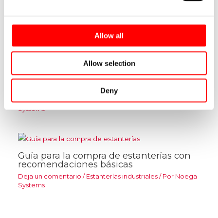
Innovación en estanterías para sistemas
autoportantes
Allow all
Deja un comentario
/
Estanterías industriales
/ Por
Noega
Systems
Allow selection
Marcado CE de sistemas autoportantes
Deny
2 comentarios
/
Estanterías industriales
/ Por
Noega
Systems
Guía para la compra de estanterías con
recomendaciones básicas
Deja un comentario
/
Estanterías industriales
/ Por
Noega
Systems