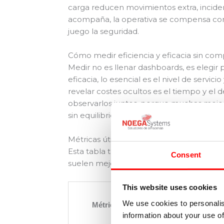
carga reducen movimientos extra, incide
acompaña, la operativa se compensa con 
juego la seguridad.
Cómo medir eficiencia y eficacia sin com
Medir no es llenar dashboards, es elegir 
eficacia, lo esencial es el nivel de servici
revelar costes ocultos es el tiempo y el 
observarlos juntos, porque muchas mejor
sin equilibrio.
Métricas útiles y cómo interpretarlas
Esta tabla te ayuda a distinguir qué está
Consent
suelen mejorar cada indicador.
This website uses cookies
We use cookies to personalis
Métrica
Tipo
Qué 
information about your use of