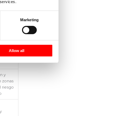
 services.
ión o
Marketing
te
mente
ones
educen
Allow all
aciones
n y
n zonas
l riesgo
o
y