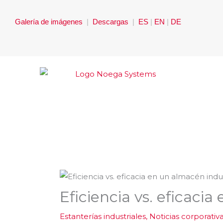
Ir
al
Galería de imágenes
|
Descargas
|
ES
|
EN
|
DE
contenido
Eficiencia vs. eficaci
Estanterías industriales
,
Noticias corporativ