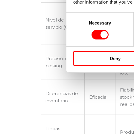
other information that you’ve
Consent
Pedid
Nivel de
Necessary
Selection
Eficacia
tiemp
servicio (OTIF)
compl
Error
Precisión de
refere
Deny
Eficacia
picking
canti
lote
Fiabil
Diferencias de
Eficacia
stock 
inventario
realid
Líneas
Produ