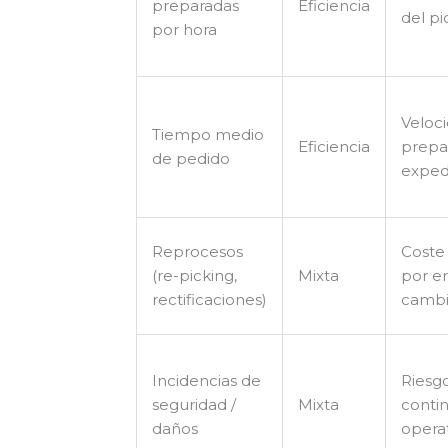
preparadas
Eficiencia
del pi
por hora
Veloc
Tiempo medio
Eficiencia
prepa
de pedido
exped
Reprocesos
Coste
(re-picking,
Mixta
por er
rectificaciones)
cambi
Incidencias de
Riesg
seguridad /
Mixta
conti
daños
opera