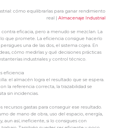
ustrial: cómo equilibrarlas para ganar rendimiento
real |
Almacenaje Industrial
a contra eficacia, pero a menudo se mezclan. La
lo que promete. La eficiencia consigue hacerlo
 persigues una de las dos, el sistema cojea. En
deas, cómo medirlas y qué decisiones prácticas
tanterías industriales y control técnico.
s eficiencia
la: el almacén logra el resultado que se espera.
n la referencia correcta, la trazabilidad se
ta sin incidencias.
s recursos gastas para conseguir ese resultado.
umo de mano de obra, uso del espacio, energía,
aun así, ineficiente, si lo consigues con
e trabajo. También puedes ser eficiente y poco