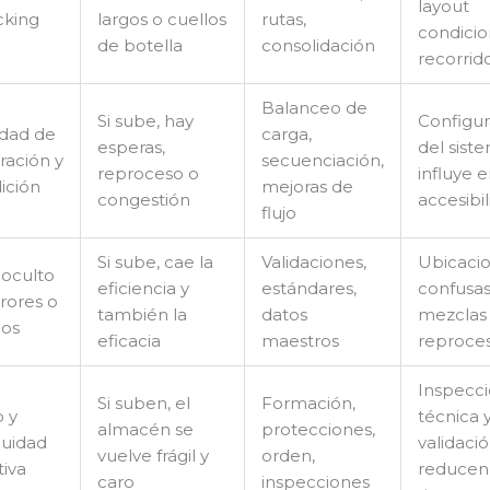
layout
cking
largos o cuellos
rutas,
condici
de botella
consolidación
recorrid
Balanceo de
Si sube, hay
Configur
idad de
carga,
esperas,
del sist
ración y
secuenciación,
reproceso o
influye 
ición
mejoras de
congestión
accesibi
flujo
Si sube, cae la
Validaciones,
Ubicaci
 oculto
eficiencia y
estándares,
confusas
rores o
también la
datos
mezclas
os
eficacia
maestros
reproce
Inspecc
Si suben, el
Formación,
o y
técnica 
almacén se
protecciones,
nuidad
validaci
vuelve frágil y
orden,
tiva
reducen
caro
inspecciones