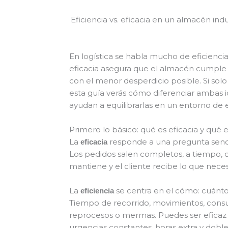
Eficiencia vs. eficacia en un almacén ind
En logística se habla mucho de eficienci
eficacia asegura que el almacén cumple 
con el menor desperdicio posible. Si solo
esta guía verás cómo diferenciar ambas i
ayudan a equilibrarlas en un entorno de es
Primero lo básico: qué es eficacia y qué e
La
responde a una pregunta sencil
eficacia
Los pedidos salen completos, a tiempo, co
mantiene y el cliente recibe lo que necesi
La
se centra en el cómo: cuánto
eficiencia
Tiempo de recorrido, movimientos, cons
reprocesos o mermas. Puedes ser eficaz y, 
urgencias constantes, horas extra y dobl