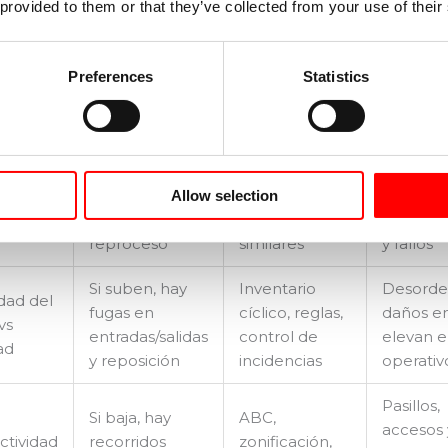
 provided to them or that they’ve collected from your use of their
Congest
Si baja, fallan
Revisar corte,
os a
layout
procesos,
planificación
Preferences
Statistics
o y
deficien
capacidad o
de ola, stock y
etos
impacta
planificación
reposición
directa
es de
Si baja,
Señalización,
Ubicaci
ncia,
aumenta
validación,
claras r
Allow selection
dad o
devolución y
separación de
manipul
reproceso
similares
y fallos
Si suben, hay
Inventario
Desorde
idad del
fugas en
cíclico, reglas,
daños e
vs
entradas/salidas
control de
elevan e
ad
y reposición
incidencias
operativ
Pasillos,
Si baja, hay
ABC,
accesos 
ctividad
recorridos
zonificación,