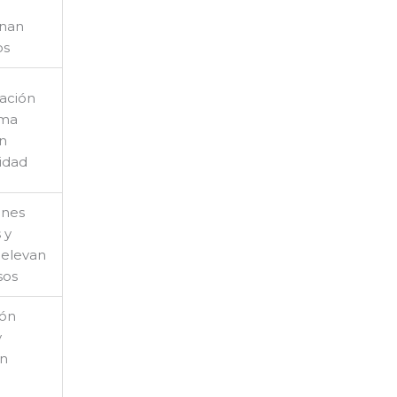
onan
os
ación
ema
en
lidad
ones
 y
 elevan
sos
ión
y
ón