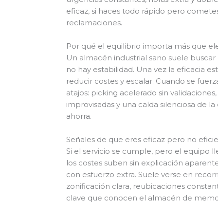
eficaz, si haces todo rápido pero comete
reclamaciones.
Por qué el equilibrio importa más que el
Un almacén industrial sano suele buscar p
no hay estabilidad. Una vez la eficacia es
reducir costes y escalar. Cuando se fuer
atajos: picking acelerado sin validaciones
improvisadas y una caída silenciosa de l
ahorra.
Señales de que eres eficaz pero no efici
Si el servicio se cumple, pero el equipo 
los costes suben sin explicación aparent
con esfuerzo extra. Suele verse en recorri
zonificación clara, reubicaciones const
clave que conocen el almacén de memor