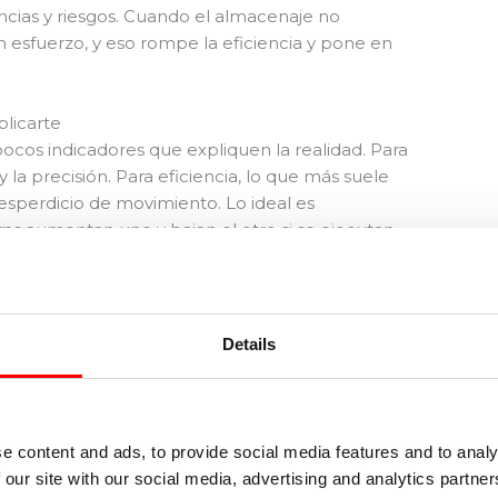
ncias y riesgos. Cuando el almacenaje no
esfuerzo, y eso rompe la eficiencia y pone en
plicarte
pocos indicadores que expliquen la realidad. Para
o y la precisión. Para eficiencia, lo que más suele
desperdicio de movimiento. Lo ideal es
as aumentan uno y bajan el otro si se ejecutan
s midiendo, cómo se interpreta y qué acciones
Details
Si baja o sube,
Acciones
Relaci
e content and ads, to provide social media features and to analy
te dice
qué suele
típicas para
estante
 our site with our social media, advertising and analytics partn
significar
mejorar
control 