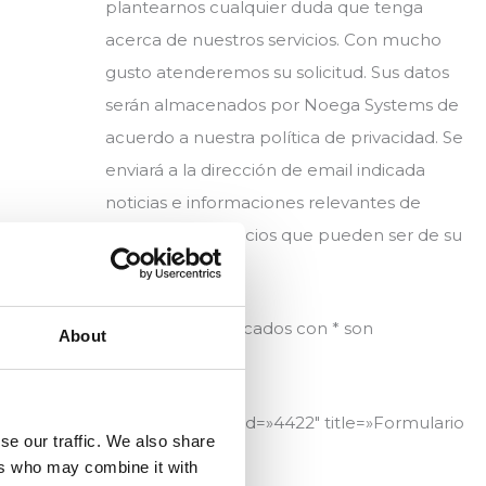
plantearnos cualquier duda que tenga
acerca de nuestros servicios. Con mucho
gusto atenderemos su solicitud. Sus datos
serán almacenados por Noega Systems de
acuerdo a nuestra política de privacidad. Se
enviará a la dirección de email indicada
noticias e informaciones relevantes de
productos y servicios que pueden ser de su
interés.
Los campos marcados con * son
About
obligatorios.
ón con
[contact-form-7 id=»4422″ title=»Formulario
se our traffic. We also share
rías /
contacto»]
ers who may combine it with
técnico