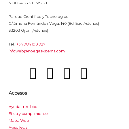
NOEGA SYSTEMS S.L.
Parque Científico y Tecnológico
C/ Jimena Fernández Vega, 140 (Edificio Asturias)
33203 Gijón (Asturias)
Tel.:
+34 984 190 927
infoweb@noegasystems.com
I
F
L
Y
I
c
a
i
o
n
Accesos
o
c
n
u
s
Ayudas recibidas
n
e
k
t
t
Ética y cumplimiento
Mapa Web
Aviso legal