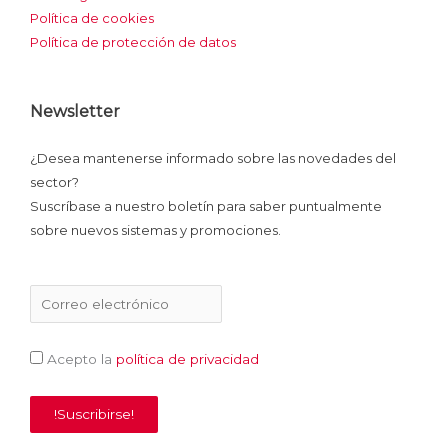
-
b
e
u
a
Política de cookies
x
o
d
b
g
Política de protección de datos
o
i
e
r
Newsletter
k
n
a
¿Desea mantenerse informado sobre las novedades del
sector?
m
Suscríbase a nuestro boletín para saber puntualmente
sobre nuevos sistemas y promociones.
Acepto la
política de privacidad