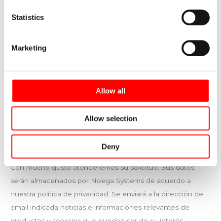
almacenaje
Statistics
Suscríbase a nuestra newsletter y le enviaremos el eBook
Marketing
«Almacenaje: Estanterías Industriales. Colección Guías
Básicas de Almacenamiento Industrial» totalmente gratis.
Allow all
Consigue tu Ebook
Contacto
Allow selection
Rellene este pequeño formulario para plantearnos
Deny
cualquier duda que tenga acerca de nuestros servicios.
Con mucho gusto atenderemos su solicitud. Sus datos
serán almacenados por Noega Systems de acuerdo a
nuestra política de privacidad. Se enviará a la dirección de
email indicada noticias e informaciones relevantes de
productos y servicios que pueden ser de su interés.