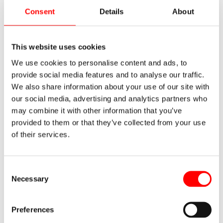
Preguntas frecuentes sobre grandes almacenes
Consent
Details
About
15/05/2026
This website uses cookies
¿Para qué sirve la logística de aprovisionamiento?
20/04/2026
We use cookies to personalise content and ads, to
provide social media features and to analyse our traffic.
Categorías
We also share information about your use of our site with
our social media, advertising and analytics partners who
Almacenaje
may combine it with other information that you’ve
provided to them or that they’ve collected from your use
Almacenes automáticos
of their services.
Estanterías industriales
Logística del almacén
Noticias corporativas
Consent
Necessary
Selection
Seguridad
Consiga su guía básica de sistemas de
Preferences