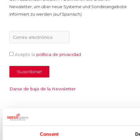
k
n
Newsletter, um über neue Systeme und Sonderangebote
informiert zu werden
(
auf
Spanisch)
.
Acepto la
política de privacidad
Darse de baja de la Newsletter
© Noega Systems |
2026
Consent
De