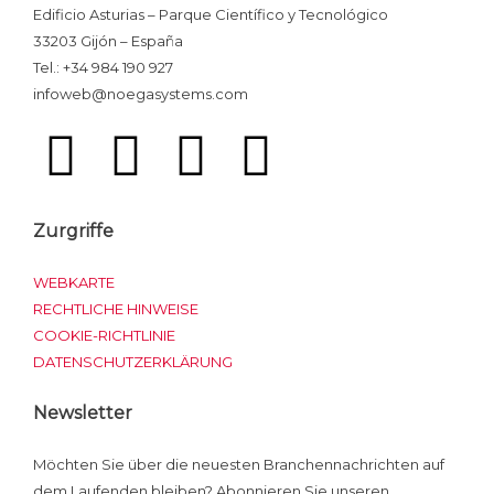
Edificio Asturias – Parque Científico y Tecnológico
33203 Gijón – España
Tel.: +34 984 190 927
infoweb@noegasystems.com
T
F
L
Y
w
a
i
o
Zurgriffe
i
c
n
u
WEBKARTE
t
e
k
t
RECHTLICHE HINWEISE
COOKIE-RICHTLINIE
t
b
e
u
DATENSCHUTZERKLÄRUNG
e
o
d
b
Newsletter
r
o
i
e
Möchten Sie über die neuesten Branchennachrichten auf
dem Laufenden bleiben? Abonnieren Sie unseren