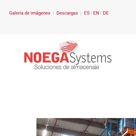
Ir
al
Galería de imágenes
|
Descargas
|
ES
|
EN
|
DE
contenido