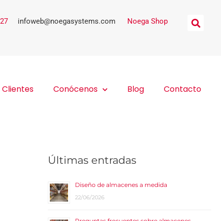
927
|
infoweb@noegasystems.com
|
Noega Shop
Clientes
Conócenos
Blog
Contacto
Últimas entradas
Diseño de almacenes a medida
22/06/2026
Preguntas frecuentes sobre almacenes