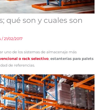
s; qué son y cuales son
s
/
21/02/2017
icar uno de los sistemas de almacenaje más
encional o rack selectivo
,
estanterías para palets
dad de referencias.