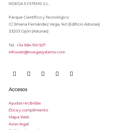
NOEGA SYSTEMS S.L.
Parque Científico y Tecnológico
C/ Jimena Fernández Vega, 140 (Edificio Asturias)
33203 Gijón (Asturias)
Tel.:
+34 984 190 927
infoweb@noegasystems.com
I
F
L
Y
I
c
a
i
o
n
o
c
n
u
s
n
e
k
t
t
Accesos
-
b
e
u
a
x
o
d
b
g
Ayudas recibidas
o
i
e
r
Ética y cumplimiento
k
n
a
m
Mapa Web
Aviso legal