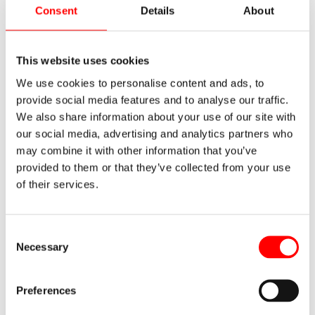
Consent
Details
About
This website uses cookies
←
Entrada anterior
Entrada siguiente
→
We use cookies to personalise content and ads, to
provide social media features and to analyse our traffic.
We also share information about your use of our site with
our social media, advertising and analytics partners who
Entradas relacionadas
may combine it with other information that you’ve
provided to them or that they’ve collected from your use
of their services.
Innovación en estanterías para sistemas
autoportantes
Deja un comentario
/
Estanterías industriales
/ Por
Noega
Consent
Systems
Necessary
Selection
Marcado CE de sistemas autoportantes
Preferences
2 comentarios
/
Estanterías industriales
/ Por
Noega
Systems