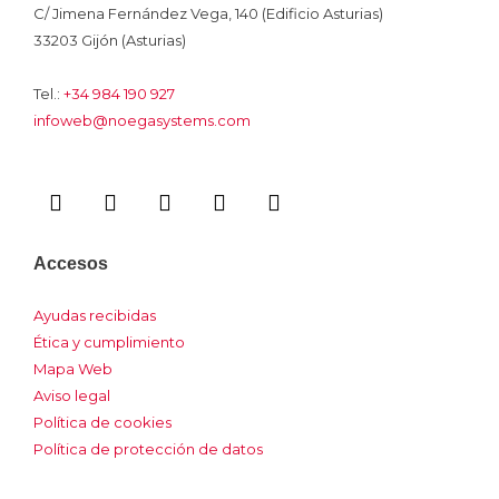
C/ Jimena Fernández Vega, 140 (Edificio Asturias)
33203 Gijón (Asturias)
Tel.:
+34 984 190 927
infoweb@noegasystems.com
I
F
L
Y
I
c
a
i
o
n
o
c
n
u
s
n
e
k
t
t
Accesos
-
b
e
u
a
x
o
d
b
g
Ayudas recibidas
o
i
e
r
Ética y cumplimiento
k
n
a
m
Mapa Web
Aviso legal
Política de cookies
Política de protección de datos