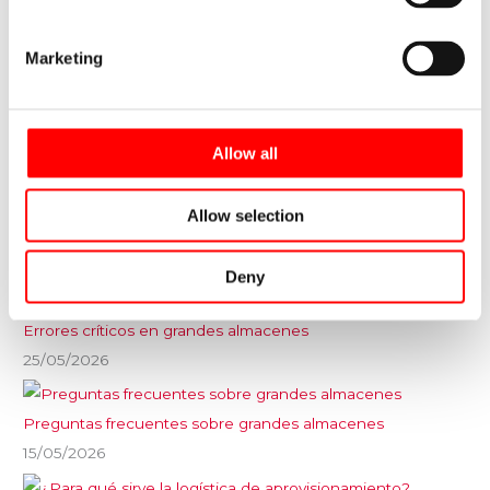
Marketing
Últimas entradas
Diseño de almacenes a medida
Allow all
22/06/2026
Allow selection
Preguntas frecuentes sobre almacenes automáticos
09/06/2026
Deny
Errores críticos en grandes almacenes
25/05/2026
Preguntas frecuentes sobre grandes almacenes
15/05/2026