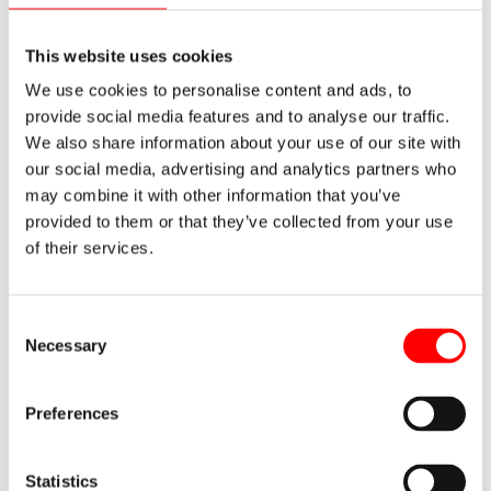
This website uses cookies
El almacén y la función logística en la
empresa
We use cookies to personalise content and ads, to
1 comentario
/
Almacenaje
/ Por
Noega Systems
provide social media features and to analyse our traffic.
We also share information about your use of our site with
our social media, advertising and analytics partners who
may combine it with other information that you’ve
Quién hace qué y responsabilidades
provided to them or that they’ve collected from your use
dentro del almacén
of their services.
Deja un comentario
/
Almacenaje
/ Por
Noega Systems
Consent
Cierres Modulares de Seguridad.
Necessary
Selection
Espacios aislados en áreas de trabajo
concretas
Deja un comentario
/
Almacenaje
/ Por
Noega Systems
Preferences
Statistics