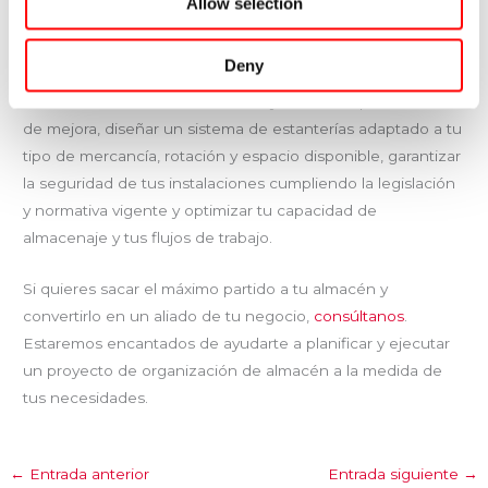
Allow selection
En Noega Systems contamos con un equipo especializado
en soluciones de almacenaje industrial y en la inspección y
Deny
validación de estanterías industriales. Te ayudamos analizar
la situación actual de tu almacén y detectar oportunidades
de mejora, diseñar un sistema de estanterías adaptado a tu
tipo de mercancía, rotación y espacio disponible, garantizar
la seguridad de tus instalaciones cumpliendo la legislación
y normativa vigente y optimizar tu capacidad de
almacenaje y tus flujos de trabajo.
Si quieres sacar el máximo partido a tu almacén y
convertirlo en un aliado de tu negocio,
consúltanos
.
Estaremos encantados de ayudarte a planificar y ejecutar
un proyecto de organización de almacén a la medida de
tus necesidades.
←
Entrada anterior
Entrada siguiente
→