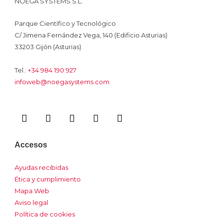
NOEGA SYSTEMS S.L.
Parque Científico y Tecnológico
C/ Jimena Fernández Vega, 140 (Edificio Asturias)
33203 Gijón (Asturias)
Tel.:
+34 984 190 927
infoweb@noegasystems.com
I
F
L
Y
I
c
a
i
o
n
o
c
n
u
s
n
e
k
t
t
Accesos
-
b
e
u
a
x
o
d
b
g
Ayudas recibidas
o
i
e
r
Ética y cumplimiento
k
n
a
m
Mapa Web
Aviso legal
Política de cookies