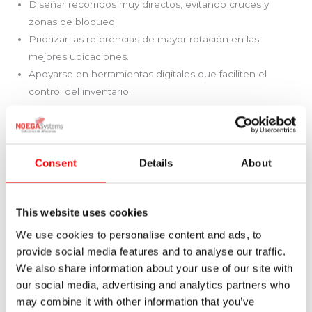
Diseñar recorridos muy directos, evitando cruces y
zonas de bloqueo.
Priorizar las referencias de mayor rotación en las
mejores ubicaciones.
Apoyarse en herramientas digitales que faciliten el
control del inventario.
Con una planificación adecuada, incluso un almacén de
dimensiones reducidas puede convertirse en una pieza
clave de tu estrategia de almacenaje industrial, trabajando
Consent
Details
About
con seguridad y altos niveles de eficiencia.
Preguntas frecuentes sobre cómo organizar un almacén
This website uses cookies
¿Por qué es tan importante la organización de un
We use cookies to personalise content and ads, to
almacén?
provide social media features and to analyse our traffic.
Es importante porque afecta directamente a los tiempos
We also share information about your use of our site with
de preparación de pedidos, al nivel de servicio al cliente y a
our social media, advertising and analytics partners who
los costes operativos. Un almacén mal organizado genera
may combine it with other information that you’ve