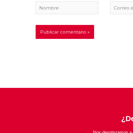
Nombre
Correo
electróni
¿De
Nos desplazamos a s