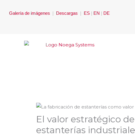
Ir
al
Galería de imágenes
|
Descargas
|
ES
|
EN
|
DE
contenido
El valor estratégico de
estanterías industrial