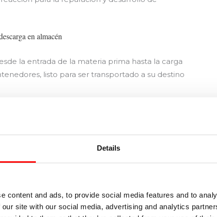
sde la entrada de la materia prima hasta la carga
nedores, listo para ser transportado a su destino
fabricación, instalación e inspección de
tipo sistemas de almacenaje. Si tu empresa necesita
n consultarnos.
Details
e content and ads, to provide social media features and to analy
Entrada siguie
 our site with our social media, advertising and analytics partn