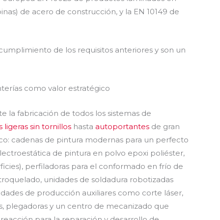
inas) de acero de construcción, y la EN 10149 de
cumplimiento de los requisitos anteriores y son un
la fabricación de todos los sistemas de
 ligeras sin tornillos
hasta
autoportantes
de gran
co: cadenas de pintura modernas para un perfecto
ectroestática de pintura en polvo epoxi poliéster,
icies), perfiladoras para el conformado en frío de
l troquelado, unidades de soldadura robotizadas
idades de producción auxiliares como corte láser,
s, plegadoras y un centro de mecanizado que
 reacción para la reparación y desarrollo de