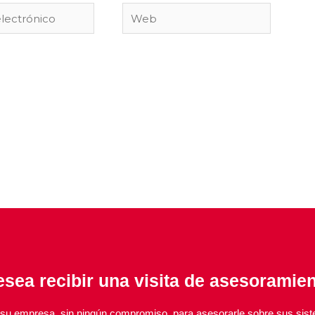
Web
co
sea recibir una visita de asesoramie
u empresa, sin ningún compromiso, para asesorarle sobre sus sis