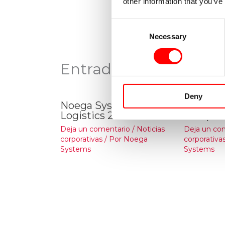
other information that you’ve
Consent
Necessary
Selection
Entradas relacionada
Deny
Noega Systems en
Felices 
Logistics 2014
Prósper
Deja un comentario
/
Noticias
Deja un co
corporativas
/ Por
Noega
corporativa
Systems
Systems