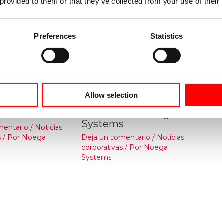
 provided to them or that they’ve collected from your use of their
Preferences
Statistics
s
Allow selection
Fiestas y
Nuevas oficinas
o año 2015
centrales de Noega
Systems
mentario
/
Noticias
s
/ Por
Noega
Deja un comentario
/
Noticias
corporativas
/ Por
Noega
Systems