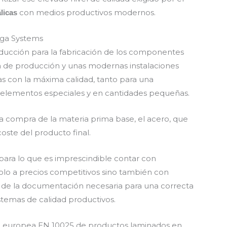
con medios productivos modernos.
licas
ega Systems
ucción para la fabricación de los componentes
a de producción y unas modernas instalaciones
s con la máxima calidad, tanto para una
 elementos especiales y en cantidades pequeñas.
 compra de la materia prima base, el acero, que
ste del producto final.
para lo que es imprescindible contar con
olo a precios competitivos sino también con
n de la documentación necesaria para una correcta
stemas de calidad productivos.
a europea EN 10025 de productos laminados en