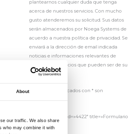
plantearnos cualquier duda que tenga
acerca de nuestros servicios. Con mucho
gusto atenderemos su solicitud. Sus datos
serán almacenados por Noega Systems de
acuerdo a nuestra política de privacidad. Se
enviará a la dirección de email indicada
noticias e informaciones relevantes de
productos y servicios que pueden ser de su
interés.
Los campos marcados con * son
About
obligatorios.
[contact-form-7 id=»4422″ title=»Formulario
se our traffic. We also share
contacto»]
nte
→
ers who may combine it with