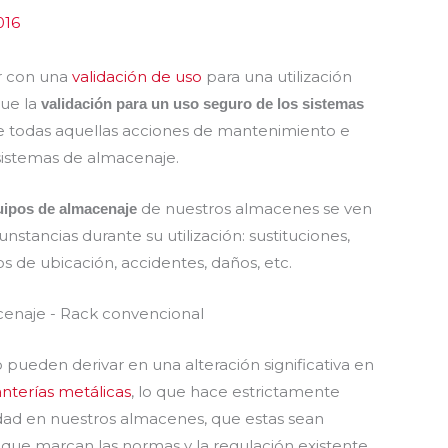
016
r con una
validación de uso
para una utilización
que la
validación para un uso seguro de los sistemas
 de todas aquellas acciones de mantenimiento e
sistemas de almacenaje.
de nuestros almacenes se ven
uipos de almacenaje
unstancias durante su utilización: sustituciones,
s de ubicación, accidentes, daños, etc.
ueden derivar en una alteración significativa en
anterías metálicas
, lo que hace estrictamente
ridad en nuestros almacenes, que estas sean
s que marcan las normas y la regulación existente.