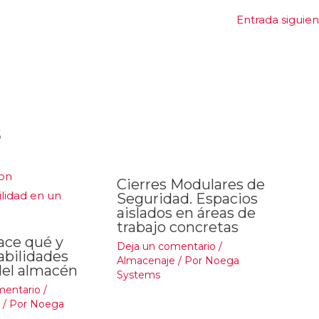
Entrada siguie
s
Cierres Modulares de
Seguridad. Espacios
aislados en áreas de
trabajo concretas
ace qué y
Deja un comentario
/
abilidades
Almacenaje
/ Por
Noega
del almacén
Systems
mentario
/
/ Por
Noega