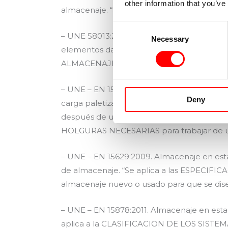
other information that you’ve
almacenaje. “Se aplica a las INSPECCION
Consent
– UNE 58013:2010. Almacenaje en estantería
Necessary
Selection
elementos dañados. “Se aplica a las SU
ALMACENAJE”
– UNE – EN 15620:2009. Almacenaje en estan
Deny
carga paletizada. Tolerancias, deformacion
después de un montaje, a las DEFORMA
HOLGURAS NECESARIAS para trabajar de u
– UNE – EN 15629:2009. Almacenaje en estan
de almacenaje. “Se aplica a las ESPECIFIC
almacenaje nuevo o usado para que se dis
– UNE – EN 15878:2011. Almacenaje en estant
aplica a la CLASIFICACION DE LOS SISTEMA