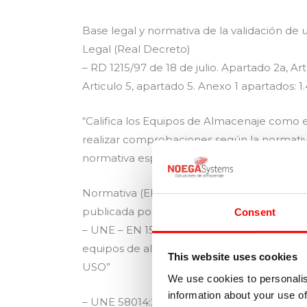
Base legal y normativa de la validación de
Legal (Real Decreto)
– RD 1215/97 de 18 de julio. Apartado 2a, Artíc
Articulo 5, apartado 5. Anexo 1 apartados: 1.4
“Califica los Equipos de Almacenaje como e
realizar comprobaciones según la normativa
normativa específica es la relacionada a c
Normativa (EN-Europea publicada por el 
publicada por AENOR)
Consent
– UNE – EN 15635:2010. Almacenaje en esta
equipos de almacenaje. “Se aplica a la
This website uses cookies
USO”
We use cookies to personalis
information about your use of
– UNE 58014:2012. Almacenaje en estantería