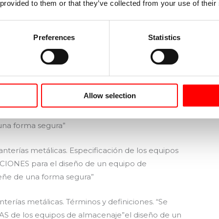
 provided to them or that they’ve collected from your use of their
ES y a las VALIDACIONES PARA EL USO”
s metálicas. Requisitos para el tratamiento de
Preferences
Statistics
STITUCIONES y a las REPARACIONES DEL EQUIPO DE
terías metálicas. Estanterías regulable para
Allow selection
es y holguras. “Se aplica a las TOLERANCIAS
CIONES ADMISIBLES DE LOS COMPONENTES y a las
na forma segura”
terías metálicas. Especificación de los equipos
ACIONES para el diseño de un equipo de
eñe de una forma segura”
erías metálicas. Términos y definiciones. “Se
S de los equipos de almacenaje”el diseño de un