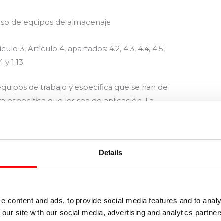
 uso de equipos de almacenaje
ulo 3, Artículo 4, apartados: 4.2, 4.3, 4.4, 4.5,
 y 1.13
quipos de trabajo y especifica que se han de
 específica que les sea de aplicación. La
ontinuación”
Comité Europeo de Normalización y UNE-Española
Details
nterías metálicas. Uso y mantenimiento de los
s INSPECCIONES EN EL MANTENIMIENTO Y EN EL
e content and ads, to provide social media features and to analy
 our site with our social media, advertising and analytics partn
s metálicas. Validación de los equipos de