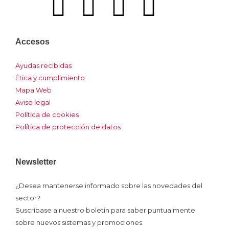
I
F
L
Y
I
c
a
i
o
n
Accesos
o
c
n
u
s
Ayudas recibidas
n
e
k
t
t
Ética y cumplimiento
Mapa Web
-
b
e
u
a
Aviso legal
Política de cookies
x
o
d
b
g
Política de protección de datos
o
i
e
r
Newsletter
k
n
a
¿Desea mantenerse informado sobre las novedades del
sector?
m
Suscríbase a nuestro boletín para saber puntualmente
sobre nuevos sistemas y promociones.