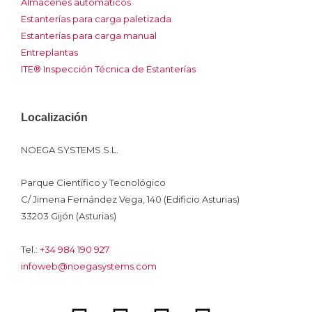
Almacenes automáticos
Estanterías para carga paletizada
Estanterías para carga manual
Entreplantas
ITE® Inspección Técnica de Estanterías
Localización
NOEGA SYSTEMS S.L.
Parque Científico y Tecnológico
C/ Jimena Fernández Vega, 140 (Edificio Asturias)
33203 Gijón (Asturias)
Tel.:
+34 984 190 927
infoweb@noegasystems.com