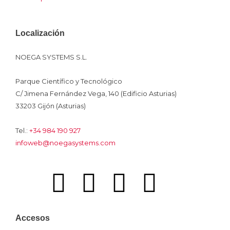
Localización
NOEGA SYSTEMS S.L.
Parque Científico y Tecnológico
C/ Jimena Fernández Vega, 140 (Edificio Asturias)
33203 Gijón (Asturias)
Tel.:
+34 984 190 927
infoweb@noegasystems.com
I
F
L
Y
I
c
a
i
o
n
Accesos