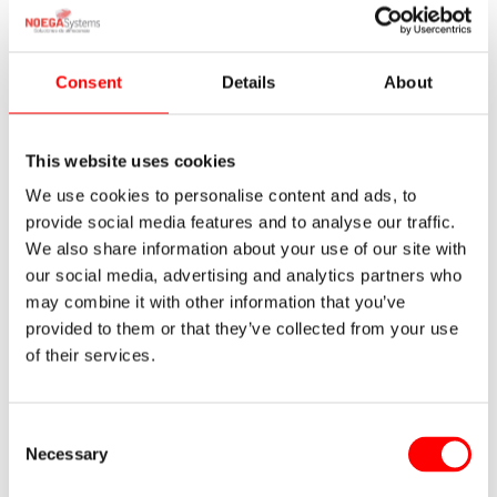
Consent
Details
About
Quién hace qué y responsabilidades
dentro del almacén
Deja un comentario
/
Almacenaje
/ Por
Noega Systems
This website uses cookies
We use cookies to personalise content and ads, to
Cierres Modulares de Seguridad.
provide social media features and to analyse our traffic.
Espacios aislados en áreas de trabajo
We also share information about your use of our site with
concretas
our social media, advertising and analytics partners who
Deja un comentario
/
Almacenaje
/ Por
Noega Systems
may combine it with other information that you’ve
provided to them or that they’ve collected from your use
of their services.
Deja un comentario
Consent
Necessary
Selection
Tu dirección de correo electrónico no será publicada.
Los
campos obligatorios están marcados con
*