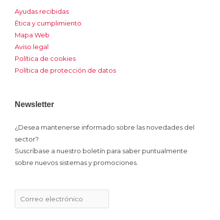
o
c
n
u
s
Ayudas recibidas
n
e
k
t
t
Ética y cumplimiento
Mapa Web
-
b
e
u
a
Aviso legal
Política de cookies
x
o
d
b
g
Política de protección de datos
o
i
e
r
Newsletter
k
n
a
¿Desea mantenerse informado sobre las novedades del
sector?
m
Suscríbase a nuestro boletín para saber puntualmente
sobre nuevos sistemas y promociones.