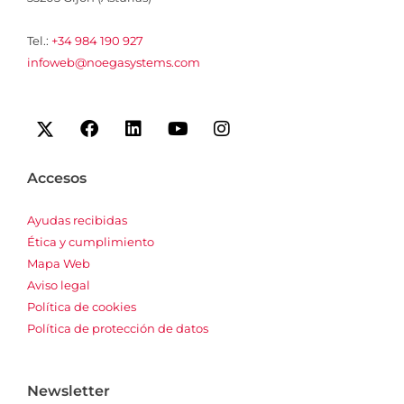
Tel.:
+34 984 190 927
infoweb@noegasystems.com
I
F
L
Y
I
c
a
i
o
n
o
c
n
u
s
n
e
k
t
t
Accesos
-
b
e
u
a
x
o
d
b
g
Ayudas recibidas
o
i
e
r
Ética y cumplimiento
k
n
a
m
Mapa Web
Aviso legal
Política de cookies
Política de protección de datos
Newsletter