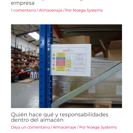
empresa
1 comentario
/
Almacenaje
/ Por
Noega Systems
Quién hace qué y responsabilidades
dentro del almacén
Deja un comentario
/
Almacenaje
/ Por
Noega Systems