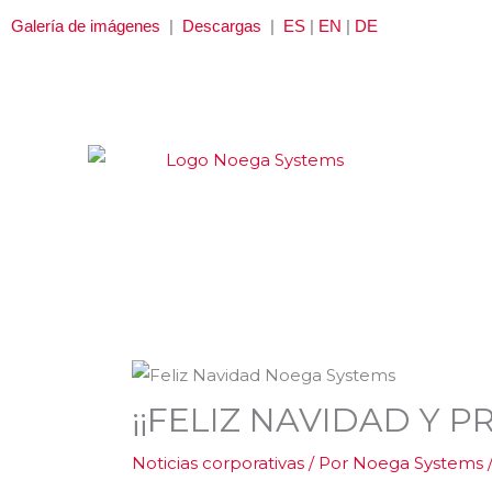
Ir
Galería de imágenes
|
Descargas
|
ES
|
EN
|
DE
al
contenido
¡¡FELIZ NAVIDAD Y P
Noticias corporativas
/ Por
Noega Systems