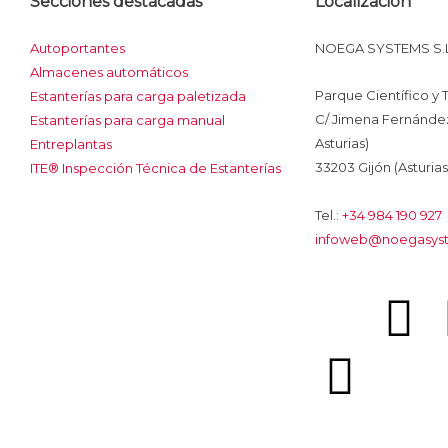
Secciones destacadas
Localización
Autoportantes
NOEGA SYSTEMS S.L
Almacenes automáticos
Parque Científico y
Estanterías para carga paletizada
C/ Jimena Fernández 
Estanterías para carga manual
Asturias)
Entreplantas
33203 Gijón (Asturias
ITE® Inspección Técnica de Estanterías
Tel.:
+34 984 190 927
infoweb@noegasys
I
I
F
c
n
a
o
s
c