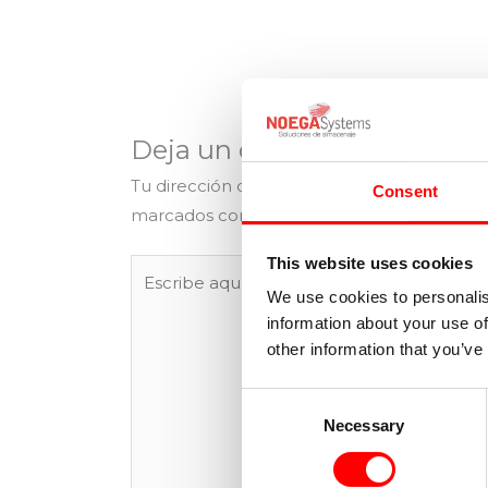
Deja un comentario
Tu dirección de correo electrónico no será
Consent
marcados con
*
This website uses cookies
Escribe
aquí...
We use cookies to personalis
information about your use of
other information that you’ve
Consent
Necessary
Selection