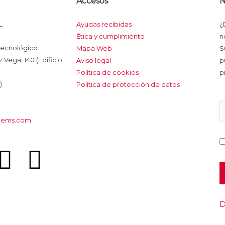
Accesos
N
.
Ayudas recibidas
¿
Ética y cumplimiento
n
 Tecnológico
Mapa Web
S
Vega, 140 (Edificio
Aviso legal
p
Política de cookies
p
)
Política de protección de datos
tems.com
L
Y
i
o
n
u
D