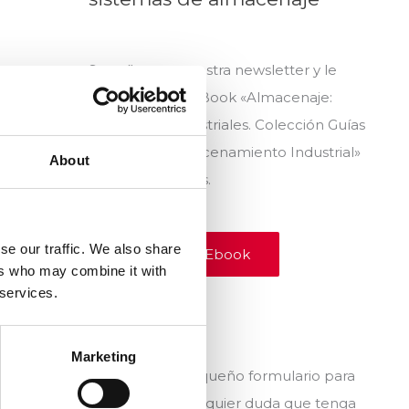
Suscríbase a nuestra newsletter y le
enviaremos el eBook «Almacenaje:
Estanterías Industriales. Colección Guías
Básicas de Almacenamiento Industrial»
About
totalmente gratis.
se our traffic. We also share
Consigue tu Ebook
ers who may combine it with
 services.
Contacto
Marketing
Rellene este pequeño formulario para
plantearnos cualquier duda que tenga