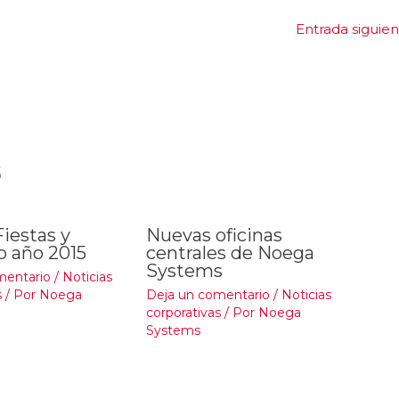
Entrada siguie
s
Fiestas y
Nuevas oficinas
o año 2015
centrales de Noega
Systems
mentario
/
Noticias
s
/ Por
Noega
Deja un comentario
/
Noticias
corporativas
/ Por
Noega
Systems