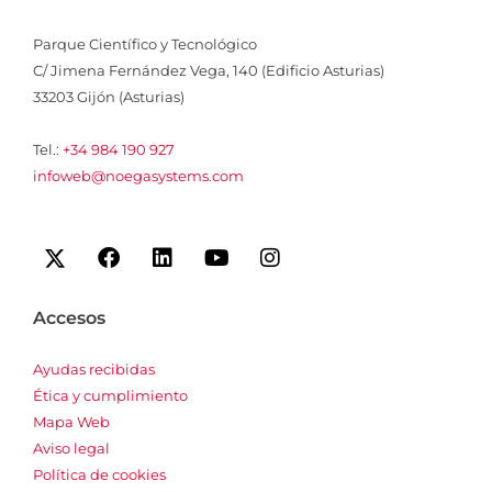
Parque Científico y Tecnológico
C/ Jimena Fernández Vega, 140 (Edificio Asturias)
33203 Gijón (Asturias)
Tel.:
+34 984 190 927
infoweb@noegasystems.com
I
F
L
Y
I
c
a
i
o
n
o
c
n
u
s
n
e
k
t
t
Accesos
-
b
e
u
a
x
o
d
b
g
Ayudas recibidas
o
i
e
r
Ética y cumplimiento
k
n
a
m
Mapa Web
Aviso legal
Política de cookies