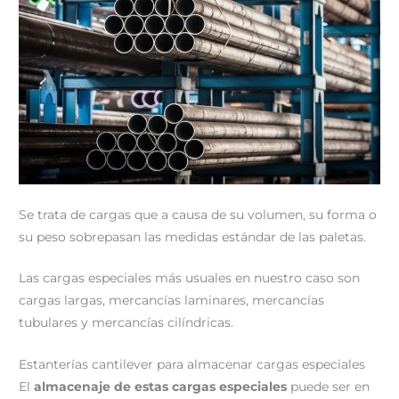
Se trata de cargas que a causa de su volumen, su forma o
su peso sobrepasan las medidas estándar de las paletas.
Las cargas especiales más usuales en nuestro caso son
cargas largas, mercancías laminares, mercancías
tubulares y mercancías cilíndricas.
Estanterías cantilever para almacenar cargas especiales
El
almacenaje de estas cargas especiales
puede ser en