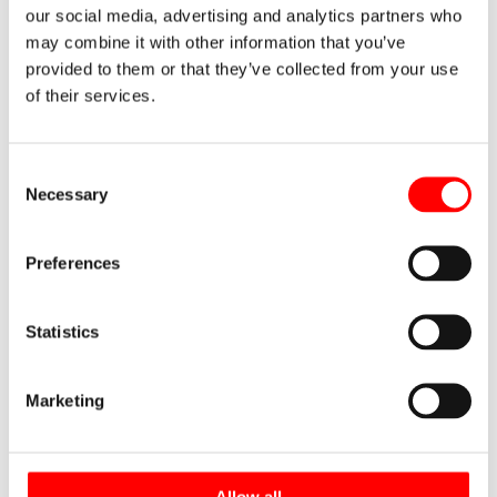
Picking: Preparación de pedidos en el
our social media, advertising and analytics partners who
almacén
may combine it with other information that you’ve
10 comentarios
/
Logística del almacén
/ Por
Noega
provided to them or that they’ve collected from your use
Systems
of their services.
Consent
Necessary
Selection
Claves de la planificación operativa y
logística en un almacén
Deja un comentario
/
Logística del almacén
/ Por
Noega
Preferences
Systems
Statistics
Marketing
Deja un comentario
Tu dirección de correo electrónico no será publicada.
Los
campos obligatorios están marcados con
*
Allow all