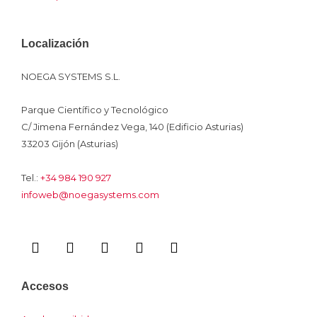
Localización
NOEGA SYSTEMS S.L.
Parque Científico y Tecnológico
C/ Jimena Fernández Vega, 140 (Edificio Asturias)
33203 Gijón (Asturias)
Tel.:
+34 984 190 927
infoweb@noegasystems.com
I
F
L
Y
I
c
a
i
o
n
o
c
n
u
s
n
e
k
t
t
Accesos
-
b
e
u
a
x
o
d
b
g