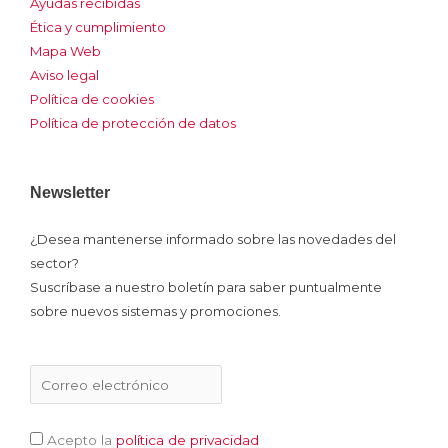
Ayudas recibidas
o
i
e
r
Ética y cumplimiento
k
n
a
m
Mapa Web
Aviso legal
Política de cookies
Política de protección de datos
Newsletter
¿Desea mantenerse informado sobre las novedades del
sector?
Suscríbase a nuestro boletín para saber puntualmente
sobre nuevos sistemas y promociones.
Acepto la
política de privacidad