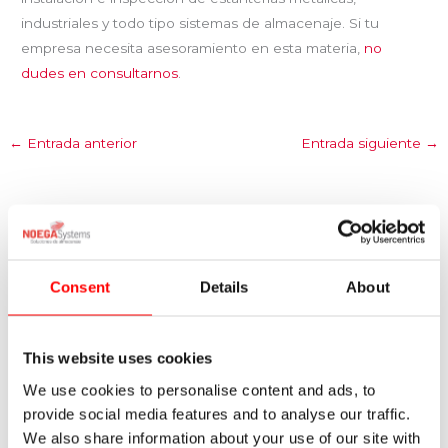
industriales y todo tipo sistemas de almacenaje. Si tu
empresa necesita asesoramiento en esta materia,
no
dudes en consultarnos
.
←
Entrada anterior
Entrada siguiente
→
Entradas relacionadas
Consent
Details
About
Estanterías de carga manual para
picking
This website uses cookies
2 comentarios
/
Logística del almacén
/ Por
Noega
We use cookies to personalise content and ads, to
Systems
provide social media features and to analyse our traffic.
We also share information about your use of our site with