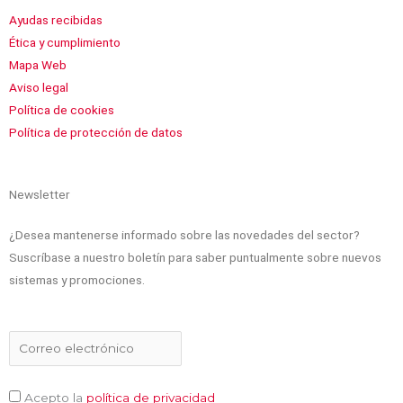
-
b
e
u
a
Ayudas recibidas
x
o
d
b
g
Ética y cumplimiento
o
i
e
r
Mapa Web
k
n
a
Aviso legal
m
Política de cookies
Política de protección de datos
Newsletter
¿Desea mantenerse informado sobre las novedades del sector?
Suscríbase a nuestro boletín para saber puntualmente sobre nuevos
sistemas y promociones.
Acepto la
política de privacidad