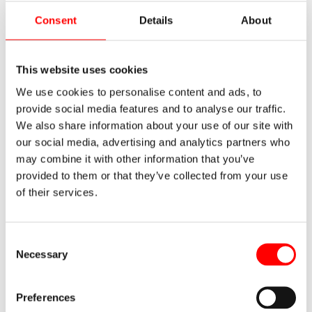
Básicas de Almacenamiento Industrial» totalmente gratis.
Consent
Details
About
Consigue tu Ebook
This website uses cookies
Contacto
We use cookies to personalise content and ads, to
provide social media features and to analyse our traffic.
Rellene este pequeño formulario para plantearnos
We also share information about your use of our site with
cualquier duda que tenga acerca de nuestros servicios.
our social media, advertising and analytics partners who
Con mucho gusto atenderemos su solicitud. Sus datos
may combine it with other information that you’ve
provided to them or that they’ve collected from your use
serán almacenados por Noega Systems de acuerdo a
of their services.
nuestra política de privacidad. Se enviará a la dirección de
email indicada noticias e informaciones relevantes de
productos y servicios que pueden ser de su interés.
Consent
Necessary
Selection
Los campos marcados con * son obligatorios.
Preferences
[contact-form-7 id=»4422″ title=»Formulario contacto»]