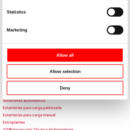
Statistics
¿Desea recibir una visita de asesoramiento?
Marketing
Nos desplazamos a su empresa, sin ningún compromiso, para
asesorarle sobre sus sistemas de almacenaje.
Operamos en toda España.
Allow all
Solicitar visita
Allow selection
Secciones destacadas
Deny
Autoportantes
Almacenes automáticos
Estanterías para carga paletizada
Estanterías para carga manual
Entreplantas
ITE® Inspección Técnica de Estanterías