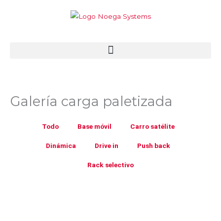
Ir
al
contenido
Galería carga paletizada
Todo
Base móvil
Carro satélite
Dinámica
Drive in
Push back
Rack selectivo