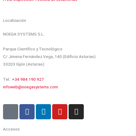
Localización
NOEGA SYSTEMS S.L.
Parque Científico y Tecnológico
C/ Jimena Fernández Vega, 140 (Edificio Asturias)
33203 Gijón (Asturias)
Tel.:
+34 984 190 927
infoweb@noegasystems.com
I
F
L
Y
I
c
a
i
o
n
o
c
n
u
s
n
e
k
t
t
Accesos