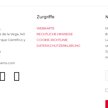
Zurgriffe
N
.
WEBKARTE
M
 de la Vega, 140
RECHTLICHE HINWEISE
B
arque Científico y
COOKIE-RICHTLINIE
L
DATENSCHUTZERKLÄRUNG
u
a
S
i
tems.com
L
Y
i
o
n
u