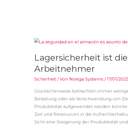
Lagersicherheit
ist
Lagersicherheit ist di
die
Angelegenheit
Arbeitnehmer
aller
Sicherheit
/ Von
Noega Systems
/
17/01/202
Arbeitnehmer
Glücklicherweise betrachten immer wenige
Belastung oder als Verschwendung von Zeit
Produktivität aufgewendet werden könnten. 
Zeit und Ressourcen in die Aufrechterhalt
Sicht eine Steigerung der Produktivität un