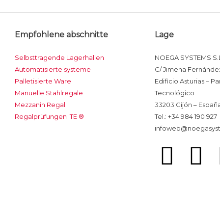
Empfohlene abschnitte
Lage
Selbsttragende Lagerhallen
NOEGA SYSTEMS S.L
Automatisierte systeme
C/ Jimena Fernández
Palletisierte Ware
Edificio Asturias – P
Manuelle Stahlregale
Tecnológico
Mezzanin Regal
33203 Gijón – Españ
Regalprüfungen ITE ®
Tel.: +34 984 190 927
infoweb@noegasys
T
F
w
a
i
c