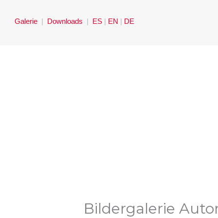
Zum
Inhalt
Galerie
|
Downloads
|
ES
|
EN
|
DE
springen
Bildergalerie Aut