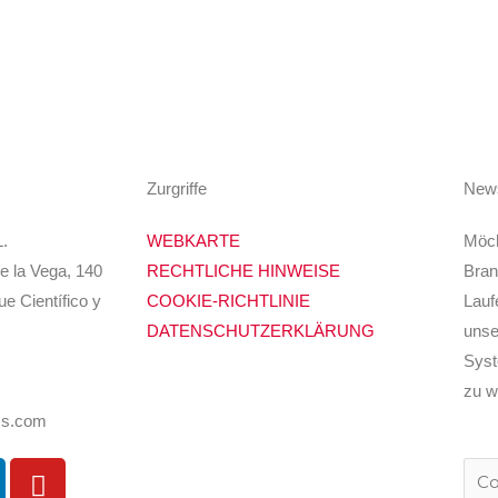
Zurgriffe
News
.
WEBKARTE
Möch
e la Vega, 140
RECHTLICHE HINWEISE
Bran
ue Científico y
COOKIE-RICHTLINIE
Lauf
DATENSCHUTZERKLÄRUNG
unse
Syst
zu 
ms.com
Y