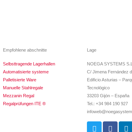
Empfohlene abschnitte
Lage
Selbsttragende Lagerhallen
NOEGA SYSTEMS S.L
Automatisierte systeme
C/ Jimena Fernández d
Palletisierte Ware
Edificio Asturias – Parq
Manuelle Stahlregale
Tecnológico
Mezzanin Regal
33203 Gijón – España
Regalprüfungen ITE ®
Tel.: +34 984 190 927
infoweb@noegasyste
T
F
L