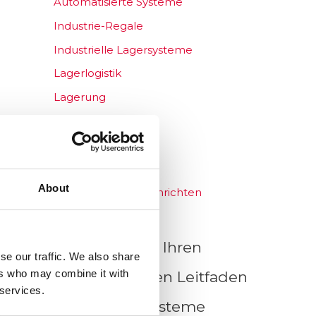
Automatisierte Systeme
Industrie-Regale
Industrielle Lagersysteme
Lagerlogistik
Lagerung
Nachrichten
Sicherheit
Sicherheit
About
Unternehmensnachrichten
Holen Sie sich Ihren
se our traffic. We also share
ers who may combine it with
grundlegenden Leitfaden
 services.
für Speichersysteme