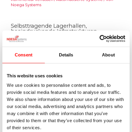
Noega Systems
Selbsttragende Lagerhallen,
beeindruckende Infrastrukturen
Kommentar verfassen
/
Automatisierte Systeme
/ Von
Noega Systems
Consent
Details
About
Automatische Lager Systeme: die
Verwaltung des Automatisierten Lagers
This website uses cookies
Kommentar verfassen
/
Automatisierte Systeme
/ Von
Noega Systems
We use cookies to personalise content and ads, to
provide social media features and to analyse our traffic.
We also share information about your use of our site with
our social media, advertising and analytics partners who
may combine it with other information that you’ve
Kommentar verfassen
provided to them or that they’ve collected from your use
of their services.
Deine E-Mail-Adresse wird nicht veröffentlicht.