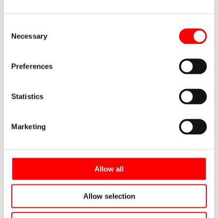
Erforderliche Felder sind mit
*
markiert
Consent
Hier
Necessary
Selection
eingeben…
Preferences
Statistics
Marketing
Name
Allow all
E-
Allow selection
Mail-
Adresse