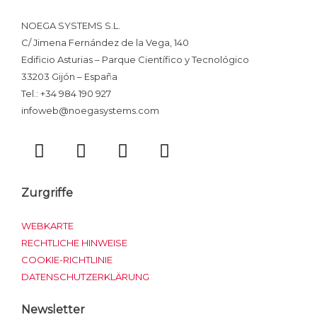
NOEGA SYSTEMS S.L.
C/ Jimena Fernández de la Vega, 140
Edificio Asturias – Parque Científico y Tecnológico
33203 Gijón – España
Tel.: +34 984 190 927
infoweb@noegasystems.com
T
F
L
Y
w
a
i
o
i
c
n
u
t
e
k
t
Zurgriffe
t
b
e
u
e
o
d
b
WEBKARTE
r
o
i
e
RECHTLICHE HINWEISE
COOKIE-RICHTLINIE
k
n
DATENSCHUTZERKLÄRUNG
Newsletter