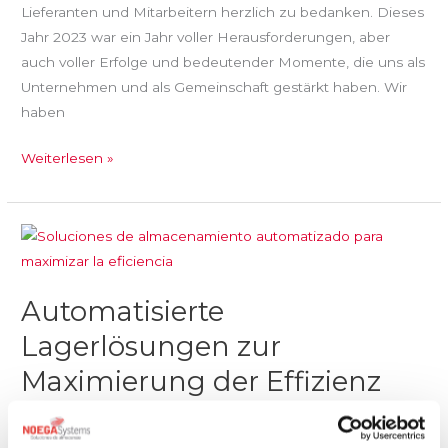
Lieferanten und Mitarbeitern herzlich zu bedanken. Dieses
Jahr 2023 war ein Jahr voller Herausforderungen, aber
auch voller Erfolge und bedeutender Momente, die uns als
Unternehmen und als Gemeinschaft gestärkt haben. Wir
haben
Weiterlesen »
Automatisierte
Lagerlösungen
zur
Automatisierte
Maximierung
der
Lagerlösungen zur
Effizienz
Maximierung der Effizienz
Automatisierte Systeme
/ Von
Noega Systems
/
14/12/2023