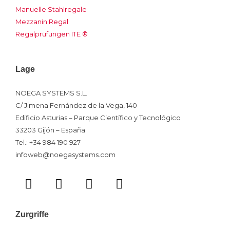
Manuelle Stahlregale
Mezzanin Regal
Regalprüfungen ITE ®
Lage
NOEGA SYSTEMS S.L.
C/ Jimena Fernández de la Vega, 140
Edificio Asturias – Parque Científico y Tecnológico
33203 Gijón – España
Tel.: +34 984 190 927
infoweb@noegasystems.com
T
F
L
Y
w
a
i
o
i
c
n
u
t
e
k
t
Zurgriffe
t
b
e
u