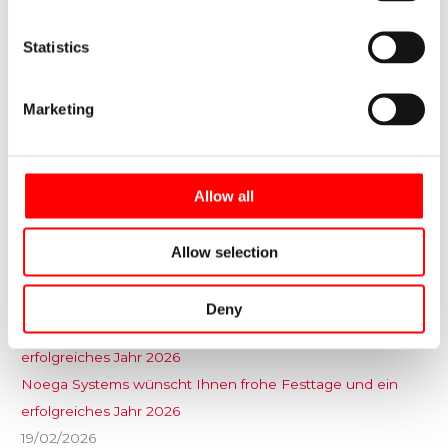
Statistics
Wie Sie das Pareto-Prinzip anwenden, um Ergebnisse zu
verbessern
19/02/2026
Marketing
Effizienz vs. Effektivität in einem Industrielager
19/02/2026
Allow all
Allow selection
Wie Sie die tatsächliche Kapazität Ihres Lagers berechnen
19/02/2026
Deny
Noega Systems wünscht Ihnen frohe Festtage und ein
erfolgreiches Jahr 2026
19/02/2026