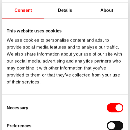
Das Zeitalter der Automatisierung Die Automatisierung in
der Lagerhaltung. Wir leben in einem Zeitalter, in dem die
Consent
Details
About
Automatisierung eine immer wichtigere Rolle in
verschiedenen Aspekten unseres Lebens spielt. Unter
Automatisierung versteht man den Einsatz von
This website uses cookies
Technologie und intelligenten Systemen zur autonomen
We use cookies to personalise content and ads, to
Ausführung von Aufgaben ohne direktes menschliches
provide social media features and to analyse our traffic.
Eingreifen. Von der industriellen Produktion bis hin zum
We also share information about your use of our site with
our social media, advertising and analytics partners who
Weiterlesen »
may combine it with other information that you’ve
provided to them or that they’ve collected from your use
of their services.
←
Zurück
1
2
3
…
9
Weiter
→
Consent
Necessary
Selection
Letzte Einträge
Preferences