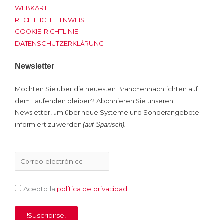
e
o
d
b
WEBKARTE
r
o
i
e
RECHTLICHE HINWEISE
COOKIE-RICHTLINIE
k
n
DATENSCHUTZERKLÄRUNG
Newsletter
Möchten Sie über die neuesten Branchennachrichten auf
dem Laufenden bleiben? Abonnieren Sie unseren
Newsletter, um über neue Systeme und Sonderangebote
informiert zu werden
(
auf
Spanisch)
.
Acepto la
política de privacidad